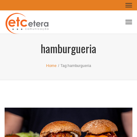
Tog
navi
Tog
navi
hamburgueria
Home
/
Tag:
hamburgueria